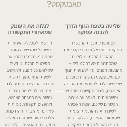
סאבטקסט?
שליטה בשפת הגוף הדרך
לגלות את העומק
להבנה עמוקה
שמאחורי התקשורת
הצטרפו לתוכנית ההכשרה
הירשמו למכללה הייחודית
המקיפה בישראל ולמדו לקרוא את
בישראל שמכשירה מומחי
המסרים הבלתי מילוליים
שפת גוף. תלמדו להבין את
שמסתתרים מעבר למילים –
הסימנים הבלתי מודעים
מהבעות הפנים ועד לתנועות הגוף.
שמלווים כל מפגש ולהקשיב
עם סאבטקסט תרכשו ידע וכלים
לשפת הגוף מתוך רגישות
שיאפשרו לכם להעמיק את ההבנה
ותובנה. ההכשרה תעניק לכם
האנושית, ליצור תקשורת אותנטית
את היכולת להיות נוכחים
ומשמעותית ולשפר את איכות
ומשפיעים במרחב האנושי,
הקשרים שלכם. הכוח האמיתי
ולהעצים תקשורת אמיתית
לשינו הוא לזהות את האמת
שמגיעה מהלב. זו ההזדמנות
שמאחורי המילים, לשלוט בשפת
שלכם להיות שותפים פעילים
הגוף ולהוביל כל אינטראקציה
בתקשורת האנושית – להרגיש