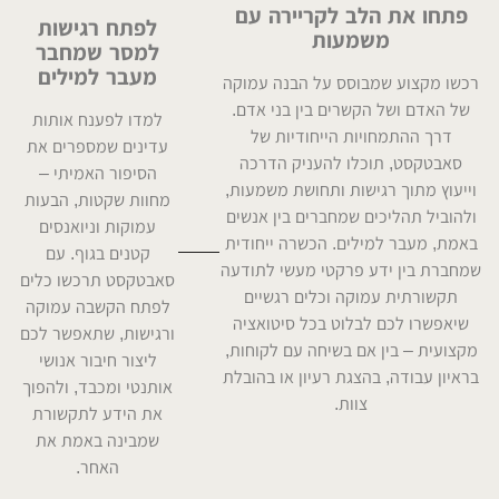
פתחו את הלב לקריירה עם
לפתח רגישות
משמעות
למסר שמחבר
מעבר למילים
רכשו מקצוע שמבוסס על הבנה עמוקה
של האדם ושל הקשרים בין בני אדם.
למדו לפענח אותות
דרך ההתמחויות הייחודיות של
עדינים שמספרים את
סאבטקסט, תוכלו להעניק הדרכה
הסיפור האמיתי –
וייעוץ מתוך רגישות ותחושת משמעות,
מחוות שקטות, הבעות
ולהוביל תהליכים שמחברים בין אנשים
עמוקות וניואנסים
באמת, מעבר למילים. הכשרה ייחודית
קטנים בגוף. עם
שמחברת בין ידע פרקטי מעשי לתודעה
סאבטקסט תרכשו כלים
תקשורתית עמוקה וכלים רגשיים
לפתח הקשבה עמוקה
שיאפשרו לכם לבלוט בכל סיטואציה
ורגישות, שתאפשר לכם
מקצועית – בין אם בשיחה עם לקוחות,
ליצור חיבור אנושי
בראיון עבודה, בהצגת רעיון או בהובלת
אותנטי ומכבד, ולהפוך
צוות.
את הידע לתקשורת
שמבינה באמת את
האחר.