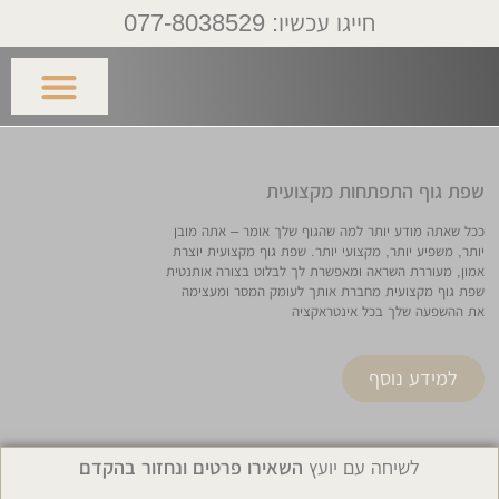
לתוכן
חייגו עכשיו: 077-8038529
שפת גוף – התפתחות אישית
שפת גוף – קריירה חדשה
שפת גוף – התפתחות מקצועית
התמחויות השתלמויות
שפת גוף התפתחות מקצועית
ככל שאתה מודע יותר למה שהגוף שלך אומר – אתה מובן
יותר, משפיע יותר, מקצועי יותר. שפת גוף מקצועית יוצרת
אמון, מעוררת השראה ומאפשרת לך לבלוט בצורה אותנטית
שפת גוף מקצועית מחברת אותך לעומק המסר ומעצימה
את ההשפעה שלך בכל אינטראקציה
למידע נוסף
לשיחה עם יועץ
השאירו פרטים ונחזור בהקדם