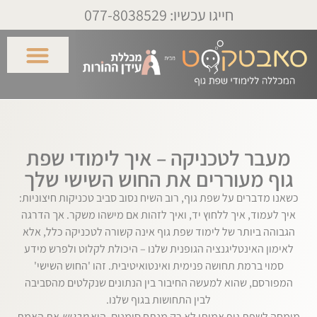
חייגו עכשיו: 077-8038529
מעבר לטכניקה – איך לימודי שפת
גוף מעוררים את החוש השישי שלך
כשאנו מדברים על שפת גוף, רוב השיח נסוב סביב טכניקות חיצוניות:
איך לעמוד, איך ללחוץ יד, ואיך לזהות אם מישהו משקר. אך הדרגה
הגבוהה ביותר של לימוד שפת גוף אינה קשורה לטכניקה כלל, אלא
לאימון האינטליגנציה הגופנית שלנו – היכולת לקלוט ולפרש מידע
סמוי ברמת תחושה פנימית ואינטואיטיבית. זהו 'החוש השישי'
המפורסם, שהוא למעשה החיבור בין הנתונים שנקלטים מהסביבה
לבין התחושות בגוף שלנו.
מומחה לשפת גוף אמיתי לא רק מנתח סימנים. הוא
מרגיש
את האמת