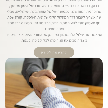
בבטן, בצוואר או בכתפיים. תחושה זו היא תוצר של אימון ממושך,
שהופך את המוח שלנו למפענח-על של אותות בלתי-מילוליים, מבלי
שהוא צריך לעבור דרך המסלול הלוגי של 'ניתוח-הסקה'. קורס שפת
גוף מעמיק נועד להעיר את היכולת הרדומה הזו, המצויה בכל אחד
ואחת מאיתנו.
המאמר הזה יצלול אל המנגנון המרתק שמאחורי האינטואיציה ויסביר
כיצד הופכים את הגוף כולו לכלי קליטה ופענוח.
להרשמה לקורס