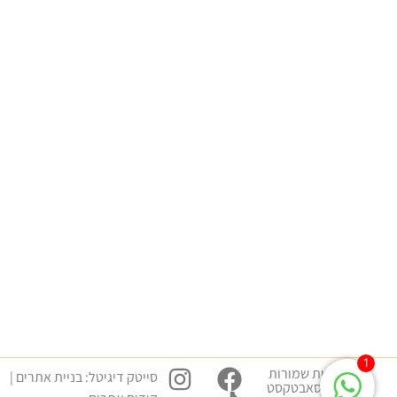
מסלולי לימוד
שפת גוף – התפתחות אישית
שפת גוף – קריירה חדשה
שפת גוף – התפתחות מקצועית
התמחויות והשתלמויות
שפת גוף למציאת זוגיות
שפת גוף עסקית
שפת גוף בחדר טיפולים
שפת גוף עמידה מול קהל
שימושי
הצהרת נגישות
מדיניות פרטיות
תקנון
1
כל הזכויות שמורות
סייטק דיגיטל:
בניית אתרים
|
למכללת סאבטקסט