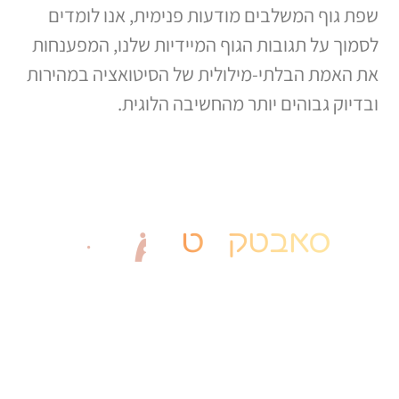
שפת גוף המשלבים מודעות פנימית, אנו לומדים
לסמוך על תגובות הגוף המיידיות שלנו, המפענחות
את האמת הבלתי-מילולית של הסיטואציה במהירות
ובדיוק גבוהים יותר מהחשיבה הלוגית.
יצירת קשר
חייגו עכשיו: 077-8038529
​
subtextacademy10@gmail.com
סניף ראשי : רחוב יעקב רוזן 9, רמת גן