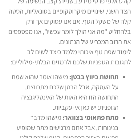
קולט אלפי פרטי מידע בשנייה: קצב הנשימה של
הצד השני, שינויים מיקרוסקופיים בטונאליות, הסטה
קלה של משקל הגוף. אם אנו עסוקים אך ורק
בלהחליט "מה אני הולך לומר עכשיו", אנו מפספסים
את הרוב המכריע של הנתונים.
לימוד שפת גוף איכותי מלמד כיצד לשים לב
לתגובות הגופניות שלכם ולרמזים הבלתי-מילוליים:
תחושת כיווץ בבטן:
מישהו אומר שהוא שמח
על העסקה, אבל הבטן שלכם מתכווצת.
התחושה הזו היא האות של האינטליגנציה
הגופנית: יש כאן אי-עקביות.
מתח פתאומי בצוואר:
מישהו מדבר
בנינוחות, אבל אתם מרגישים מתח שמופיע
פתאום באזור הכתפיים. הגוף שלכם קולט