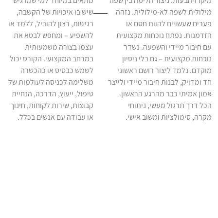
מיקרו-הבעות. ניצור הלימה בין שפה
מתאים במיוחד למי שמרגיש
מילולית לשפה לא-מילולית. נזהה
שיש בו איכויות של הקשבה,
פערים שעשויים להוות חסם או
רגישות, רצון להוביל, ללמד או
הזדמנות. נפתח נוכחות מקצועית
להשפיע – ומחפש לבטא את
עם חיבור מיידי והשפעה. נשדר
עצמו בצורה משמעותית
נוכחות מקצועית – גם בלי ניסיון
במרחב המקצועי. הקורס יכול
מוקדם. נלמד ליצור רושם ראשוני
לשמש כבסיס או כהכשרה
חד ומדויק, לבנות חיבור מיידי ולייצר
משלימה לכניסה לעולמות של
אמון אמיתי כבר מהרגע הראשון.
טיפול, ייעוץ, הדרכה, הנחיית
הכל דרך תרגול מעשי, ניתוחי
קבוצות, שירות לקוחות, חינוך
מקרה, סימולציות ומשוב אישי.
או עבודה עם אנשים בכלל.