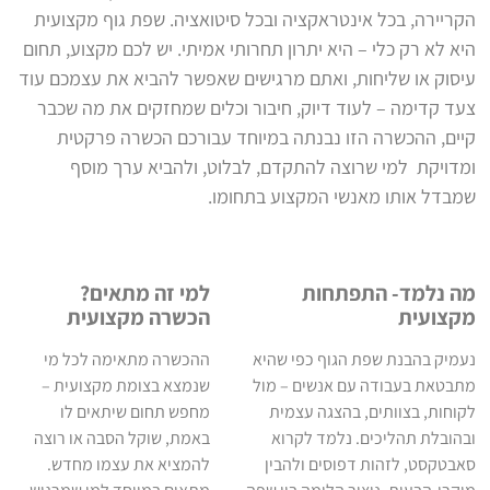
הקריירה, בכל אינטראקציה ובכל סיטואציה. שפת גוף מקצועית
היא לא רק כלי – היא יתרון תחרותי אמיתי. יש לכם מקצוע, תחום
עיסוק או שליחות, ואתם מרגישים שאפשר להביא את עצמכם עוד
צעד קדימה – לעוד דיוק, חיבור וכלים שמחזקים את מה שכבר
קיים, ההכשרה הזו נבנתה במיוחד עבורכם הכשרה פרקטית
ומדויקת למי שרוצה להתקדם, לבלוט, ולהביא ערך מוסף
שמבדל אותו מאנשי המקצוע בתחומו.
מה נלמד- התפתחות
למי זה מתאים?
מקצועית
הכשרה מקצועית
נעמיק בהבנת שפת הגוף כפי שהיא
ההכשרה מתאימה לכל מי
מתבטאת בעבודה עם אנשים – מול
שנמצא בצומת מקצועית –
לקוחות, בצוותים, בהצגה עצמית
מחפש תחום שיתאים לו
ובהובלת תהליכים. נלמד לקרוא
באמת, שוקל הסבה או רוצה
סאבטקסט, לזהות דפוסים ולהבין
להמציא את עצמו מחדש.