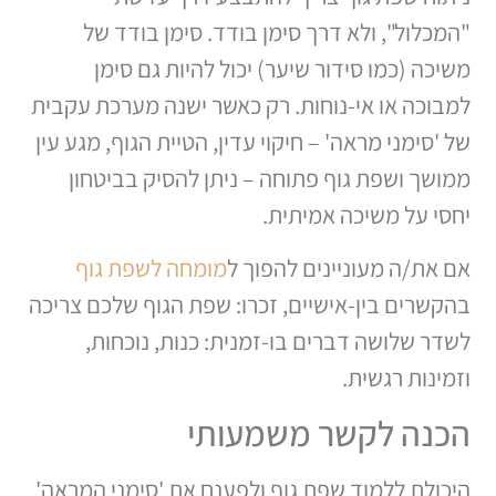
"המכלול", ולא דרך סימן בודד. סימן בודד של
משיכה (כמו סידור שיער) יכול להיות גם סימן
למבוכה או אי-נוחות. רק כאשר ישנה מערכת עקבית
של 'סימני מראה' – חיקוי עדין, הטיית הגוף, מגע עין
ממושך ושפת גוף פתוחה – ניתן להסיק בביטחון
יחסי על משיכה אמיתית.
אם את/ה מעוניינים להפוך ל
מומחה לשפת גוף
בהקשרים בין-אישיים, זכרו: שפת הגוף שלכם צריכה
לשדר שלושה דברים בו-זמנית: כנות, נוכחות,
וזמינות רגשית.
הכנה לקשר משמעותי
היכולת ללמוד שפת גוף ולפענח את 'סימני המראה'