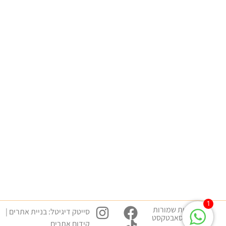
מסלולי לימוד
שפת גוף – התפתחות אישית
שפת גוף – קריירה חדשה
שפת גוף – התפתחות מקצועית
התמחויות והשתלמויות
שפת גוף למציאת זוגיות
שפת גוף עסקית
שפת גוף בחדר טיפולים
שפת גוף עמידה מול קהל
שימושי
הצהרת נגישות
מדיניות פרטיות
תקנון
1
כל הזכויות שמורות
סייטק דיגיטל:
בניית אתרים
|
למכללת סאבטקסט
קידום אתרים