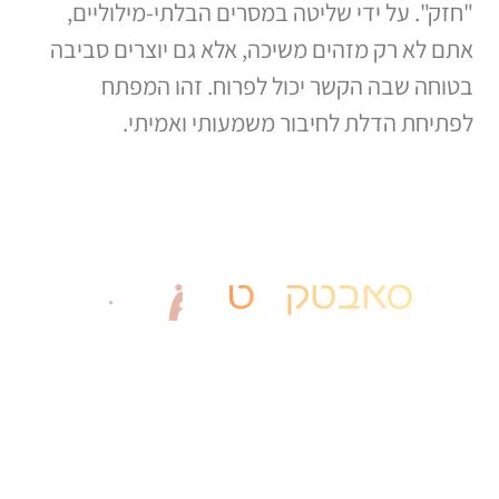
"חזק". על ידי שליטה במסרים הבלתי-מילוליים,
אתם לא רק מזהים משיכה, אלא גם יוצרים סביבה
בטוחה שבה הקשר יכול לפרוח. זהו המפתח
לפתיחת הדלת לחיבור משמעותי ואמיתי.
יצירת קשר
חייגו עכשיו: 077-8038529
​
subtextacademy10@gmail.com
סניף ראשי : רחוב יעקב רוזן 9, רמת גן