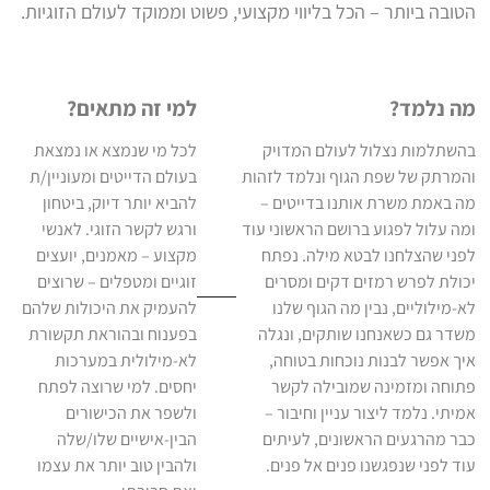
הטובה ביותר – הכל בליווי מקצועי, פשוט וממוקד לעולם הזוגיות.
מה נלמד?
למי זה מתאים?
בהשתלמות נצלול לעולם המדויק
לכל מי שנמצא או נמצאת
והמרתק של שפת הגוף ונלמד לזהות
בעולם הדייטים ומעוניין/ת
מה באמת משרת אותנו בדייטים –
להביא יותר דיוק, ביטחון
ומה עלול לפגוע ברושם הראשוני עוד
ורגש לקשר הזוגי. לאנשי
לפני שהצלחנו לבטא מילה. נפתח
מקצוע – מאמנים, יועצים ​
יכולת לפרש רמזים דקים ומסרים
זוגיים ומטפלים – שרוצים
לא-מילוליים, נבין מה הגוף שלנו
להעמיק את היכולות שלהם
משדר גם כשאנחנו שותקים, ונגלה
בפענוח ובהוראת תקשורת
איך אפשר לבנות נוכחות בטוחה,
לא-מילולית במערכות
פתוחה ומזמינה שמובילה לקשר
יחסים. למי שרוצה לפתח
אמיתי. נלמד ליצור עניין וחיבור –
ולשפר את הכישורים
כבר מהרגעים הראשונים, לעיתים
הבין-אישיים שלו/שלה
עוד לפני שנפגשנו פנים אל פנים.
ולהבין טוב יותר את עצמו