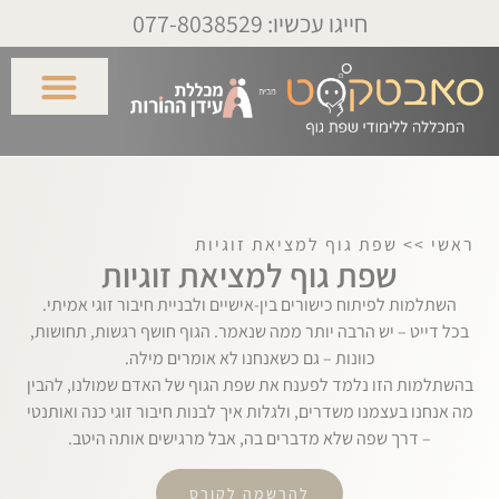
לתוכן
חייגו עכשיו: 077-8038529
שפת גוף – התפתחות אישית
שפת גוף – קריירה חדשה
שפת גוף – התפתחות מקצועית
התמחויות השתלמויות
ראשי
>>
שפת גוף למציאת זוגיות
שפת גוף למציאת זוגיות
השתלמות לפיתוח כישורים בין-אישיים ולבניית חיבור זוגי אמיתי.
בכל דייט – יש הרבה יותר ממה שנאמר. הגוף חושף רגשות, תחושות,
כוונות – גם כשאנחנו לא אומרים מילה.
בהשתלמות הזו נלמד לפענח את שפת הגוף של האדם שמולנו, להבין
מה אנחנו בעצמנו משדרים, ולגלות איך לבנות חיבור זוגי כנה ואותנטי
– דרך שפה שלא מדברים בה, אבל מרגישים אותה היטב.
להרשמה לקורס