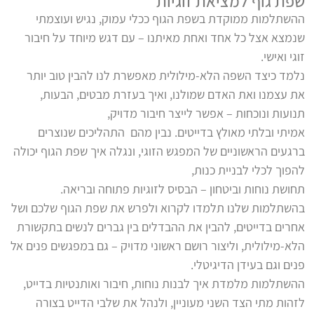
שפת גוף למציאת זוגיות ​
ההשתלמות ממוקדת בשפת הגוף ככלי עמוק, נגיש ועוצמתי
שנמצא אצל כל אחד ואחת מאיתנו – עם דגש מיוחד על חיבור
זוגי ואישי.
נלמד כיצד השפה הלא-מילולית מאפשרת לנו להבין טוב יותר
את עצמנו ואת האדם שמולנו, ואיך בעזרת מבטים, הבעות,
תנועות ונוכחות – אפשר לייצר חיבור מדויק,
אמיתי ובלתי מאולץ בדייטים.
נבין מהם התהליכים שנוצרים
ברגעים הראשוניים של המפגש הזוגי, ונגלה איך שפת הגוף יכולה
להפוך לכלי לבניית כנות,
תחושת נוחות וביטחון – הבסיס לזוגיות פתוחה ובריאה.
בהשתלמות שלנו תלמדו לקרוא ולפרש את שפת הגוף שלכם ושל
אחרים בדייטים, להבין את ההבדלים בין גברים לנשים בתקשורת
הלא-מילולית, וליצור רושם ראשוני מדויק – גם במפגשים פנים אל
פנים וגם בעידן הדיגיטלי.
ההשתלמות מלמדת איך לבנות נוחות, חיבור ואותנטיות בדייט,
לזהות מתי הצד השני מעוניין, ולנהל את שלבי הדייט בצורה