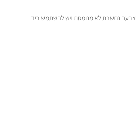
 הצבעה נחשבת לא מנומסת ויש להשתמש ביד
תרבויות כמו יפן, שפת הגוף מתונה הרבה יותר,
 יכול לסייע במניעת אי הבנות.
וימת, ייתכן שהמשמעות התרבותית שלה שונה