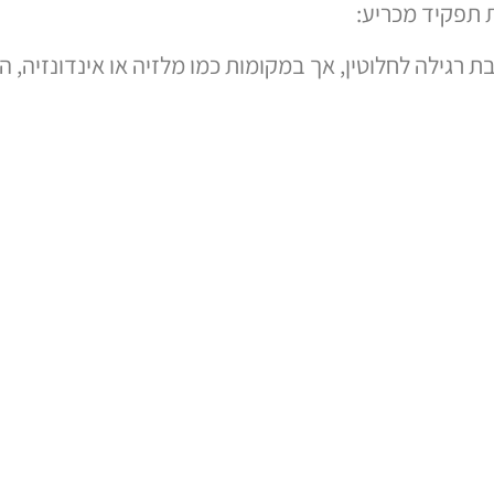
 תפקיד מכריע:
גילה לחלוטין, אך במקומות כמו מלזיה או אינדונזיה,
וספרד, שיחות עשויות להיות מלוות במחוות ידיים רבות. ב
בשפת הגוף?
 האדם מולו אתם מדברים היא מפתח. חקר תרבותו של אדם
ם ולמדו מהן. אם אדם מגיב בצורה לא צפויה למחווה מס
תנהג, תמיד ניתן לשאול בצורה מנומסת ולבקש הכוונה.
 שלכם בהתאם לתרבות שבה אתם נמצאים.