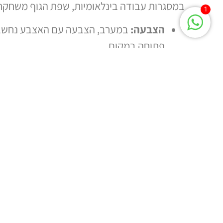
במסגרות עבודה בינלאומיות, שפת הגוף משחקת
1
הצבעה:
במערב, הצבעה עם האצבע נחשבת ר
פתוחה במקום.
קצב הדיבור והמחוות:
בארצות כמו איטליה 
והימנעות מתנועות מוגזמות נחשבת לכבוד.
כיצד לגשר על פערים בין-תרבותיים 
מודעות תרבותית:
הבנת הרקע התרבותי של
תצפית ולמידה:
שימו לב לתגובות של אחרי
ממה שחשבתם.
שאילת שאלות:
אם אינכם בטוחים כיצד לה
גמישות:
היו פתוחים לשנות את ההתנהגות
סיכום